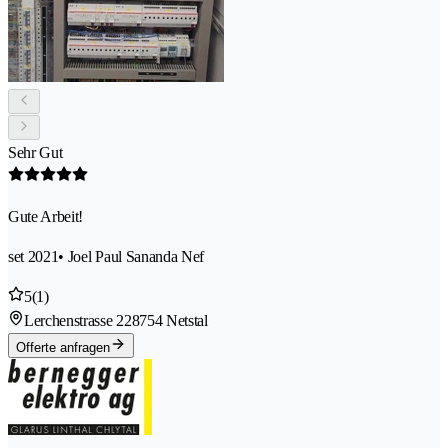
Sehr Gut
Gute Arbeit!
set 2021
• Joel Paul Sananda Nef
5
(1)
Lerchenstrasse 22
8754 Netstal
Offerte anfragen