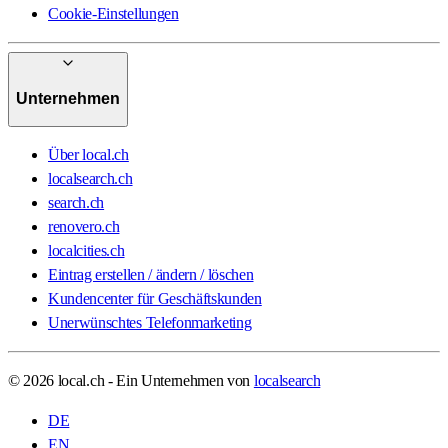
Cookie-Einstellungen
Unternehmen
Über local.ch
localsearch.ch
search.ch
renovero.ch
localcities.ch
Eintrag erstellen / ändern / löschen
Kundencenter für Geschäftskunden
Unerwünschtes Telefonmarketing
© 2026 local.ch - Ein Unternehmen von
localsearch
DE
EN