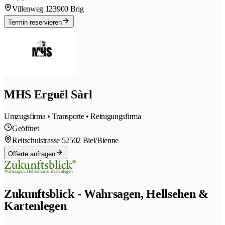
Villenweg 12
3900 Brig
Termin reservieren
MHS Erguël Sàrl
Umzugsfirma • Transporte • Reinigungsfirma
Geöffnet
Reitschulstrasse 5
2502 Biel/Bienne
Offerte anfragen
Zukunftsblick - Wahrsagen, Hellsehen &
Kartenlegen