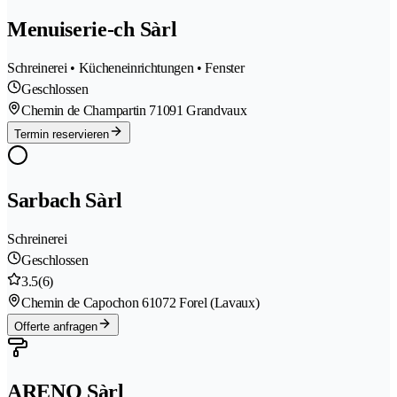
Menuiserie-ch Sàrl
Schreinerei • Kücheneinrichtungen • Fenster
Geschlossen
Chemin de Champartin 7
1091 Grandvaux
Termin reservieren
Sarbach Sàrl
Schreinerei
Geschlossen
3.5
(6)
Chemin de Capochon 6
1072 Forel (Lavaux)
Offerte anfragen
ARENO Sàrl