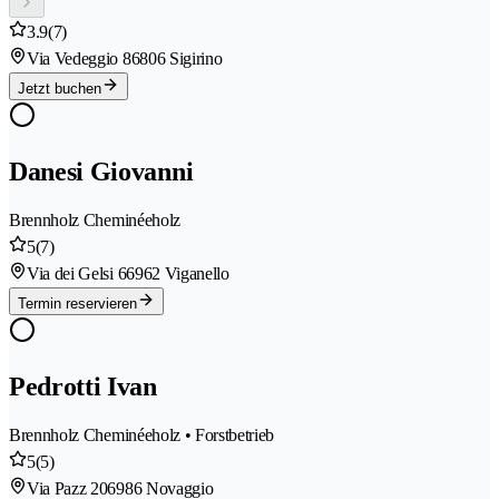
3.9
(7)
Via Vedeggio 8
6806 Sigirino
Jetzt buchen
Danesi Giovanni
Brennholz Cheminéeholz
5
(7)
Via dei Gelsi 6
6962 Viganello
Termin reservieren
Pedrotti Ivan
Brennholz Cheminéeholz • Forstbetrieb
5
(5)
Via Pazz 20
6986 Novaggio