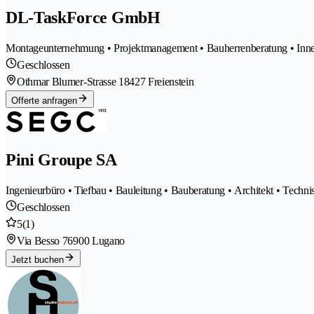
DL-TaskForce GmbH
Montageunternehmung • Projektmanagement • Bauherrenberatung • Inn
Geschlossen
Othmar Blumer-Strasse 1
8427 Freienstein
Offerte anfragen
Pini Groupe SA
Ingenieurbüro • Tiefbau • Bauleitung • Bauberatung • Architekt • Techn
Geschlossen
5
(1)
Via Besso 7
6900 Lugano
Jetzt buchen