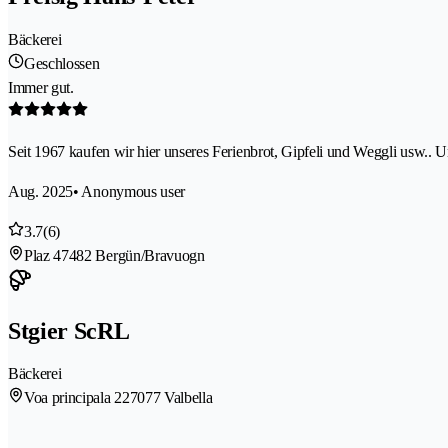
Bäckerei
Geschlossen
Immer gut.
Seit 1967 kaufen wir hier unseres Ferienbrot, Gipfeli und Weggli usw.. 
Aug. 2025
• Anonymous user
3.7
(6)
Plaz 4
7482 Bergün/Bravuogn
Stgier ScRL
Bäckerei
Voa principala 22
7077 Valbella