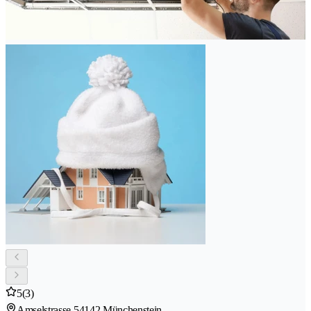
5
(3)
Amselstrasse 5
4142 Münchenstein