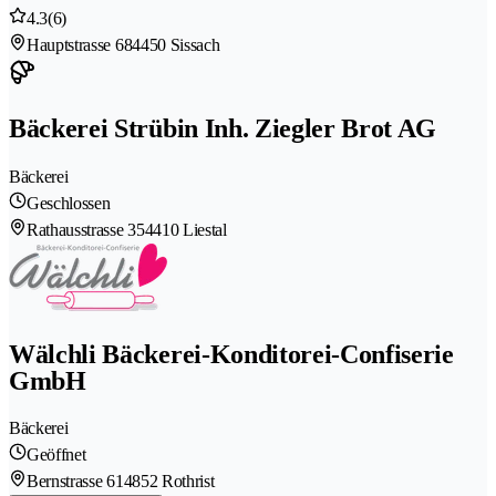
4.3
(6)
Hauptstrasse 68
4450 Sissach
Bäckerei Strübin Inh. Ziegler Brot AG
Bäckerei
Geschlossen
Rathausstrasse 35
4410 Liestal
Wälchli Bäckerei-Konditorei-Confiserie
GmbH
Bäckerei
Geöffnet
Bernstrasse 61
4852 Rothrist