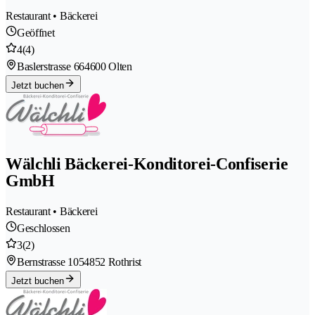
Restaurant • Bäckerei
Geöffnet
4
(4)
Baslerstrasse 66
4600 Olten
Jetzt buchen
Wälchli Bäckerei-Konditorei-Confiserie
GmbH
Restaurant • Bäckerei
Geschlossen
3
(2)
Bernstrasse 105
4852 Rothrist
Jetzt buchen