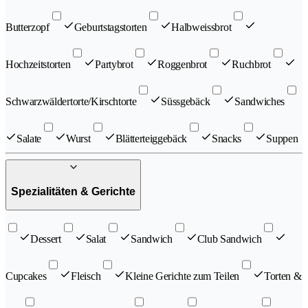
Butterzopf
Geburtstagstorten
Halbweissbrot
Hochzeitstorten
Partybrot
Roggenbrot
Ruchbrot
Schwarzwäldertorte/Kirschtorte
Süssgebäck
Sandwiches
Salate
Wurst
Blätterteiggebäck
Snacks
Suppen
Spezialitäten & Gerichte
Dessert
Salat
Sandwich
Club Sandwich
Cupcakes
Fleisch
Kleine Gerichte zum Teilen
Torten &