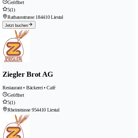
Geöffnet
5
(1)
Rathausstrasse 18
4410 Liestal
Jetzt buchen
Ziegler Brot AG
Restaurant • Bäckerei • Café
Geöffnet
5
(1)
Rheinstrasse 95
4410 Liestal