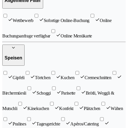
Allgemeine Filter
Wettbewerb
Sofortige Online-Buchung
Online
Buchungsanfrage verfügbar
Online Menükarte
Speisen
Gipfeli
Törtchen
Kuchen
Cremeschnitten
Birchermüesli
Schoggi
Parisette
Brötli, Weggli &
Mutschli
Käsekuchen
Konfekt
Plätzchen
Wähen
Pralines
Tagesgerichte
Apéros/Catering