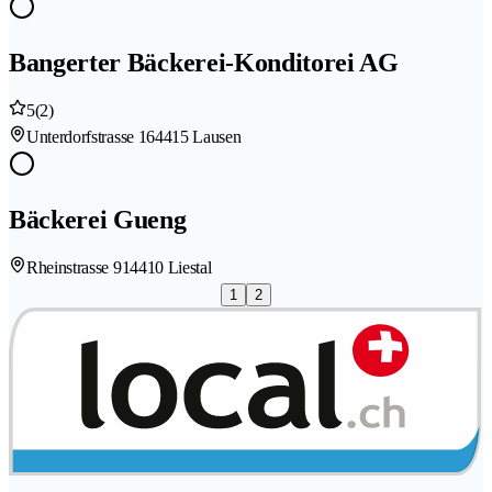
Bangerter Bäckerei-Konditorei AG
5
(2)
Unterdorfstrasse 16
4415 Lausen
Bäckerei Gueng
Rheinstrasse 91
4410 Liestal
1
2