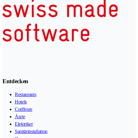
Entdecken
Restaurants
Hotels
Coiffeure
Ärzte
Elektriker
Sanitärinstallation