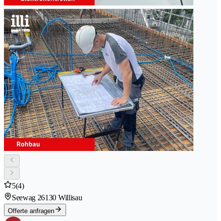
5
(4)
Seewag 2
6130 Willisau
Offerte anfragen