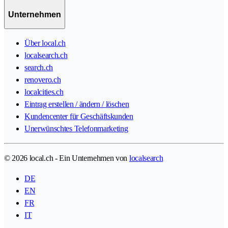
Unternehmen
Über local.ch
localsearch.ch
search.ch
renovero.ch
localcities.ch
Eintrag erstellen / ändern / löschen
Kundencenter für Geschäftskunden
Unerwünschtes Telefonmarketing
© 2026 local.ch - Ein Unternehmen von
localsearch
DE
EN
FR
IT