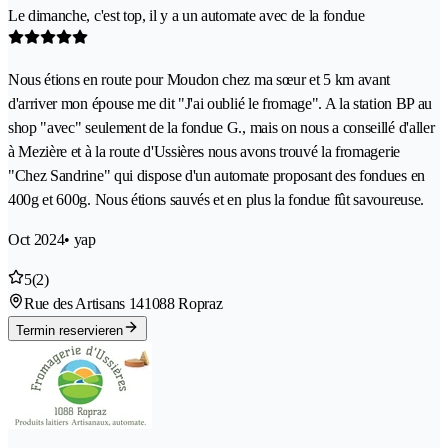
Le dimanche, c'est top, il y a un automate avec de la fondue
Nous étions en route pour Moudon chez ma sœur et 5 km avant
d'arriver mon épouse me dit "J'ai oublié le fromage". A la station BP au
shop "avec" seulement de la fondue G., mais on nous a conseillé d'aller
à Mezière et à la route d'Ussières nous avons trouvé la fromagerie
"Chez Sandrine" qui dispose d'un automate proposant des fondues en
400g et 600g. Nous étions sauvés et en plus la fondue fût savoureuse.
Oct 2024
• yap
5
(2)
Rue des Artisans 14
1088 Ropraz
Termin reservieren