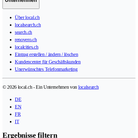
Unternehmen
Über local.ch
localsearch.ch
search.ch
renovero.ch
localcities.ch
Eintrag erstellen / ändern / löschen
Kundencenter für Geschäftskunden
Unerwünschtes Telefonmarketing
© 2026 local.ch - Ein Unternehmen von
localsearch
DE
EN
FR
IT
Ergebnisse filtern