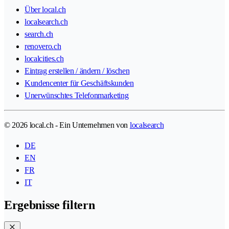
Über local.ch
localsearch.ch
search.ch
renovero.ch
localcities.ch
Eintrag erstellen / ändern / löschen
Kundencenter für Geschäftskunden
Unerwünschtes Telefonmarketing
© 2026 local.ch - Ein Unternehmen von
localsearch
DE
EN
FR
IT
Ergebnisse filtern