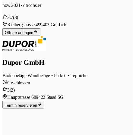
nov. 2021
• dtrochsler
3.7
(3)
Rietbergstrasse 49
9403 Goldach
Offerte anfragen
Dupor GmbH
Bodenbeläge Wandbeläge • Parkett • Teppiche
Geschlossen
3
(2)
Hauptstrasse 68
9422 Staad SG
Termin reservieren