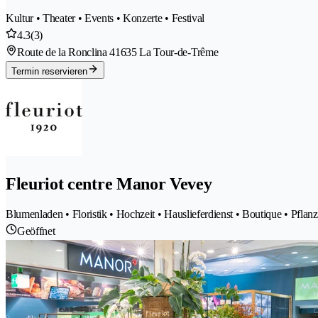
Kultur • Theater • Events • Konzerte • Festival
4.3
(3)
Route de la Ronclina 4
1635 La Tour-de-Trême
Termin reservieren
Fleuriot centre Manor Vevey
Blumenladen • Floristik • Hochzeit • Hauslieferdienst • Boutique • Pfla
Geöffnet