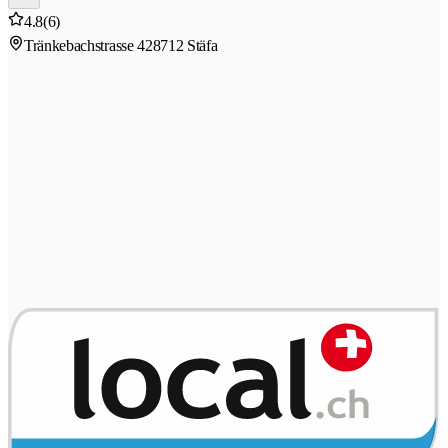
4.8
(6)
Tränkebachstrasse 42
8712 Stäfa