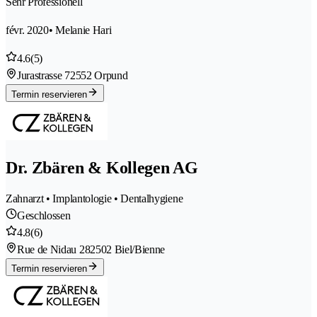
Sehr Professionell
févr. 2020
• Melanie Hari
4.6
(5)
Jurastrasse 7
2552 Orpund
Termin reservieren
Dr. Zbären & Kollegen AG
Zahnarzt • Implantologie • Dentalhygiene
Geschlossen
4.8
(6)
Rue de Nidau 28
2502 Biel/Bienne
Termin reservieren