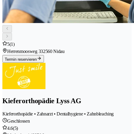
5
(1)
Herrenmoosweg 33
2560 Nidau
Termin reservieren
Kieferorthopädie Lyss AG
Kieferorthopädie • Zahnarzt • Dentalhygiene • Zahnbleaching
Geschlossen
4.6
(5)