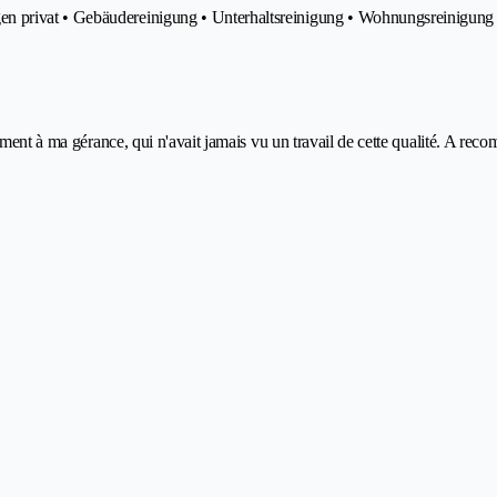
n privat • Gebäudereinigung • Unterhaltsreinigung • Wohnungsreinigung
tement à ma gérance, qui n'avait jamais vu un travail de cette qualité. A re