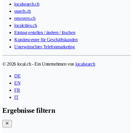
localsearch.ch
search.ch
renovero.ch
localcities.ch
Eintrag erstellen / ändern / löschen
Kundencenter für Geschäftskunden
Unerwünschtes Telefonmarketing
© 2026 local.ch - Ein Unternehmen von
localsearch
DE
EN
FR
IT
Ergebnisse filtern