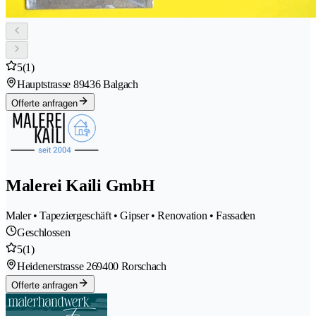
5
(1)
Hauptstrasse 8
9436 Balgach
Offerte anfragen
Malerei Kaili GmbH
Maler • Tapeziergeschäft • Gipser • Renovation • Fassaden
Geschlossen
5
(1)
Heidenerstrasse 26
9400 Rorschach
Offerte anfragen