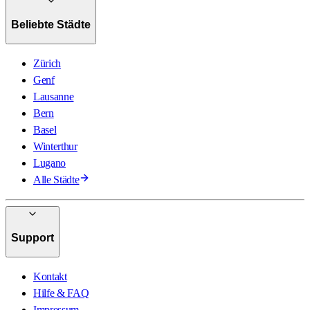
Beliebte Städte
Zürich
Genf
Lausanne
Bern
Basel
Winterthur
Lugano
Alle Städte
Support
Kontakt
Hilfe & FAQ
Impressum