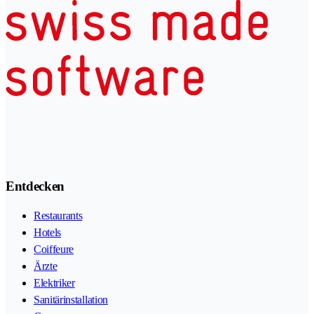
Entdecken
Restaurants
Hotels
Coiffeure
Ärzte
Elektriker
Sanitärinstallation