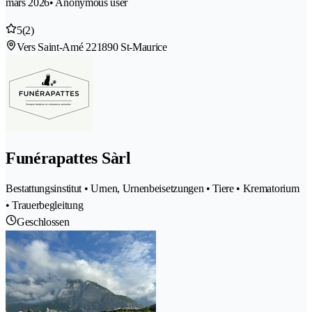
mars 2026
• Anonymous user
5
(2)
Vers Saint-Amé 22
1890 St-Maurice
Funérapattes Sàrl
Bestattungsinstitut • Urnen, Urnenbeisetzungen • Tiere • Krematorium
• Trauerbegleitung
Geschlossen