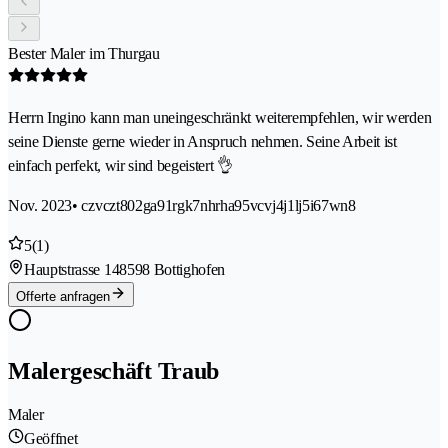
Bester Maler im Thurgau
Herrn Ingino kann man uneingeschränkt weiterempfehlen, wir werden
seine Dienste gerne wieder in Anspruch nehmen. Seine Arbeit ist
einfach perfekt, wir sind begeistert 👌
Nov. 2023
• czvczt802ga91rgk7nhrha95vcvj4j1lj5i67wn8
5
(1)
Hauptstrasse 14
8598 Bottighofen
Offerte anfragen
Malergeschäft Traub
Maler
Geöffnet