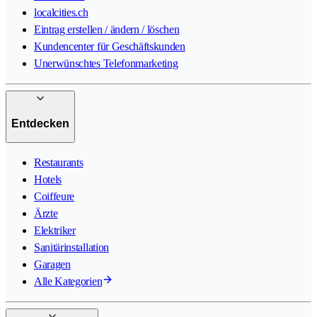
localcities.ch
Eintrag erstellen / ändern / löschen
Kundencenter für Geschäftskunden
Unerwünschtes Telefonmarketing
Entdecken
Restaurants
Hotels
Coiffeure
Ärzte
Elektriker
Sanitärinstallation
Garagen
Alle Kategorien