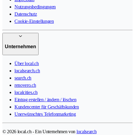
Nutzungsbedingungen
Datenschutz
Cookie-Einstellungen
Unternehmen
Über local.ch
localsearch.ch
search.ch
renovero.ch
localcities.ch
Eintrag erstellen / ändern / löschen
Kundencenter für Geschäftskunden
Unerwünschtes Telefonmarketing
© 2026 local.ch - Ein Unternehmen von
localsearch