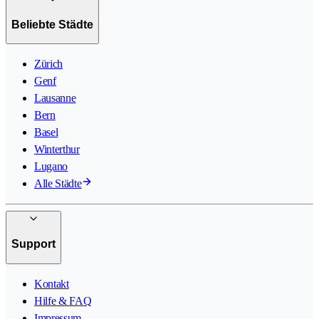
Beliebte Städte
Zürich
Genf
Lausanne
Bern
Basel
Winterthur
Lugano
Alle Städte
Support
Kontakt
Hilfe & FAQ
Impressum