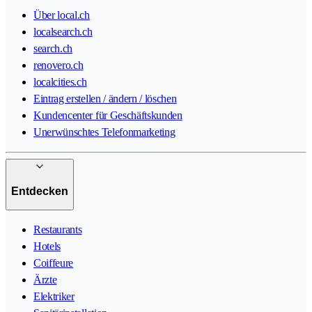
Über local.ch
localsearch.ch
search.ch
renovero.ch
localcities.ch
Eintrag erstellen / ändern / löschen
Kundencenter für Geschäftskunden
Unerwünschtes Telefonmarketing
Entdecken
Restaurants
Hotels
Coiffeure
Ärzte
Elektriker