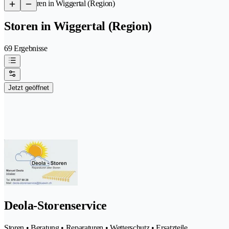
/
Storen in Wiggertal (Region)
Storen in Wiggertal (Region)
69 Ergebnisse
Jetzt geöffnet
Deola-Storenservice
Storen • Beratung • Reparaturen • Wetterschutz • Ersatzteile