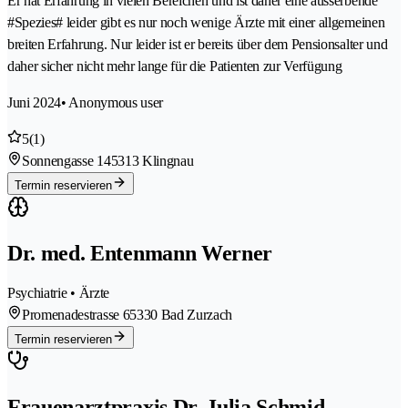
Er hat Erfahrung in vielen Bereichen und ist daher eine ausserbende
#Spezies# leider gibt es nur noch wenige Ärzte mit einer allgemeinen
breiten Erfahrung. Nur leider ist er bereits über dem Pensionsalter und
daher sicher nicht mehr lange für die Patienten zur Verfügung
Juni 2024
• Anonymous user
5
(1)
Sonnengasse 14
5313 Klingnau
Termin reservieren
Dr. med. Entenmann Werner
Psychiatrie • Ärzte
Promenadestrasse 6
5330 Bad Zurzach
Termin reservieren
Frauenarztpraxis Dr. Julia Schmid