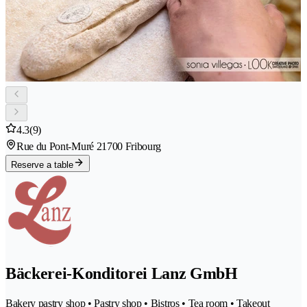
4.3
(9)
Rue du Pont-Muré 2
1700 Fribourg
Reserve a table
Bäckerei-Konditorei Lanz GmbH
Bakery pastry shop • Pastry shop • Bistros • Tea room • Takeout