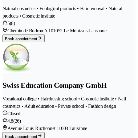
Natural cosmetics • Ecological products • Hair removal • Natural
products • Cosmetic institute
5
(8)
Chemin de Budron A 10
1052 Le Mont-sur-Lausanne
Book appointment
Swiss Education Company GmbH
Vocational college • Hairdressing school • Cosmetic institute • Nail
cosmetics • Adult education • Private school • Fashion design
Closed
4.8
(26)
Avenue Louis-Ruchonnet 1
1003 Lausanne
Book appointment