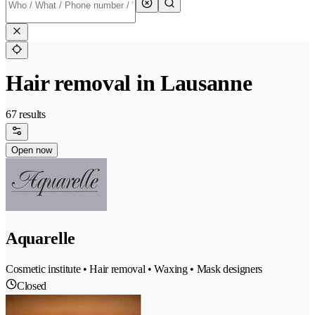
Hair removal in Lausanne
67 results
Open now
Aquarelle
Cosmetic institute • Hair removal • Waxing • Mask designers
Closed