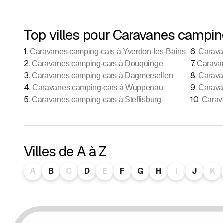
Top villes pour Caravanes campin
1
.
6
.
Caravanes camping-cars à Yverdon-les-Bains
Carava
2
.
7
.
Caravanes camping-cars à Douquinge
Caravan
3
.
8
.
Caravanes camping-cars à Dagmersellen
Carava
4
.
9
.
Caravanes camping-cars à Wuppenau
Carava
5
.
10
.
Caravanes camping-cars à Steffisburg
Carav
Villes de A à Z
A
B
C
D
E
F
G
H
I
J
K