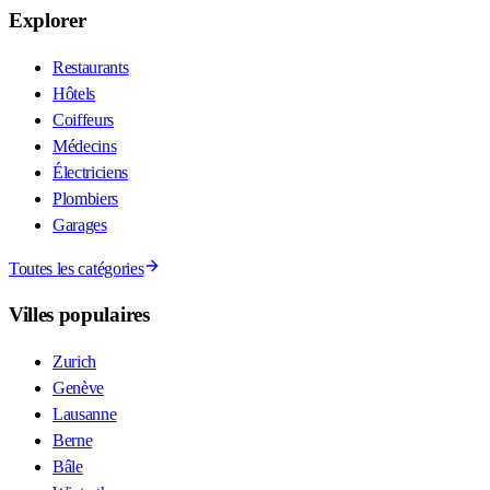
Explorer
Restaurants
Hôtels
Coiffeurs
Médecins
Électriciens
Plombiers
Garages
Toutes les catégories
Villes populaires
Zurich
Genève
Lausanne
Berne
Bâle