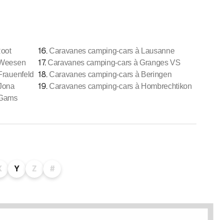
16
.
Root
Caravanes camping-cars à Lausanne
17
.
 Weesen
Caravanes camping-cars à Granges VS
18
.
Frauenfeld
Caravanes camping-cars à Beringen
19
.
Jona
Caravanes camping-cars à Hombrechtikon
 Gams
X
Y
Z
#