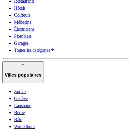
Restaurants
Hôtels
Coiffeurs
Médecins
Électriciens
Plombiers
Garages
Toutes les catégories
Villes populaires
Zurich
Genève
Lausanne
Berne
Bâle
Winterthour