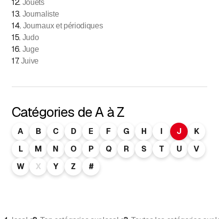
12
.
Jouets
13
.
Journaliste
14
.
Journaux et périodiques
15
.
Judo
16
.
Juge
17
.
Juive
Catégories de A à Z
A
B
C
D
E
F
G
H
I
J
K
L
M
N
O
P
Q
R
S
T
U
V
W
X
Y
Z
#