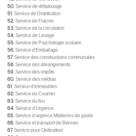
50
.
Service de détatouage
51
.
Service de Distribution
52
.
Service de Fiacres
53
.
Service de la circulation
54
.
Service de Levage
55
.
Service de Psychologie scolaire
56
.
Service d'Emballage
57
.
Service des constructions communales
58
.
Service des dérangements
59
.
Service des impôts
60
.
Service des médias
61
.
Service d'immeubles
62
.
Service du Courrier
63
.
Service du feu
64
.
Service d'Urgence
65
.
Service d'urgence Médecins de garde
66
.
Service et transport de Bennes
67
.
Service pour Ordinateur