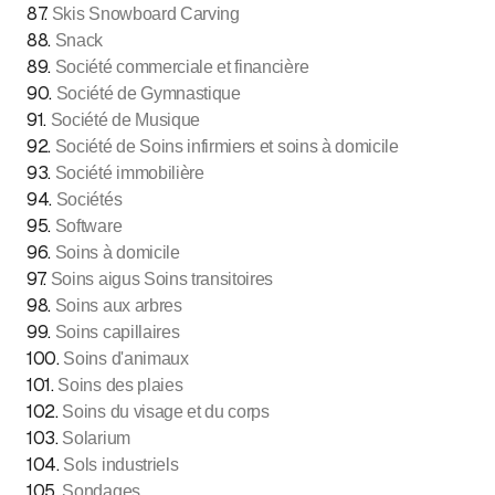
87
.
Skis Snowboard Carving
88
.
Snack
89
.
Société commerciale et financière
90
.
Société de Gymnastique
91
.
Société de Musique
92
.
Société de Soins infirmiers et soins à domicile
93
.
Société immobilière
94
.
Sociétés
95
.
Software
96
.
Soins à domicile
97
.
Soins aigus Soins transitoires
98
.
Soins aux arbres
99
.
Soins capillaires
100
.
Soins d'animaux
101
.
Soins des plaies
102
.
Soins du visage et du corps
103
.
Solarium
104
.
Sols industriels
105
.
Sondages