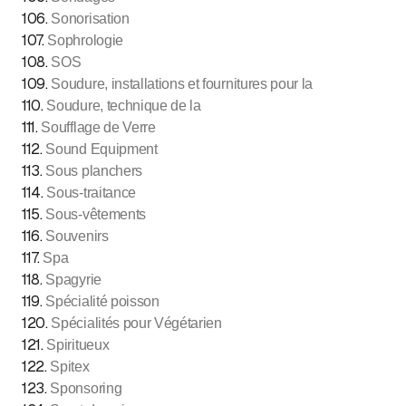
106
.
Sonorisation
107
.
Sophrologie
108
.
SOS
109
.
Soudure, installations et fournitures pour la
110
.
Soudure, technique de la
111
.
Soufflage de Verre
112
.
Sound Equipment
113
.
Sous planchers
114
.
Sous-traitance
115
.
Sous-vêtements
116
.
Souvenirs
117
.
Spa
118
.
Spagyrie
119
.
Spécialité poisson
120
.
Spécialités pour Végétarien
121
.
Spiritueux
122
.
Spitex
123
.
Sponsoring