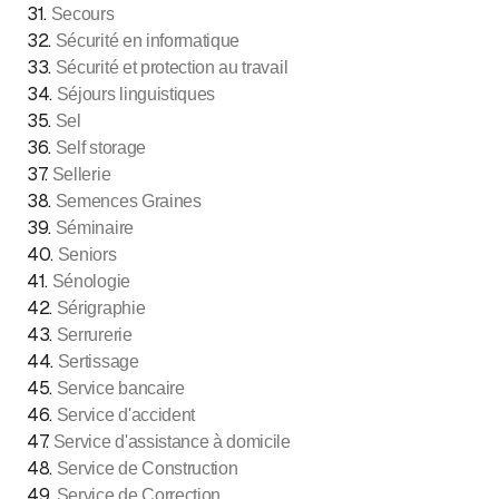
31
.
Secours
32
.
Sécurité en informatique
33
.
Sécurité et protection au travail
34
.
Séjours linguistiques
35
.
Sel
36
.
Self storage
37
.
Sellerie
38
.
Semences Graines
39
.
Séminaire
40
.
Seniors
41
.
Sénologie
42
.
Sérigraphie
43
.
Serrurerie
44
.
Sertissage
45
.
Service bancaire
46
.
Service d'accident
47
.
Service d'assistance à domicile
48
.
Service de Construction
49
.
Service de Correction