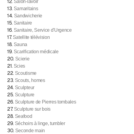
12
.
Salon-lavoir
13
.
Samaritains
14
.
Sandwicherie
15
.
Sanitaire
16
.
Sanitaire, Service d'Urgence
17
.
Satellite télévision
18
.
Sauna
19
.
Scarification médicale
20
.
Scierie
21
.
Scies
22
.
Scoutisme
23
.
Scouts, homes
24
.
Sculpteur
25
.
Sculpture
26
.
Sculpture de Pierres tombales
27
.
Sculpture sur bois
28
.
Seafood
29
.
Séchoirs à linge, tumbler
30
.
Seconde main