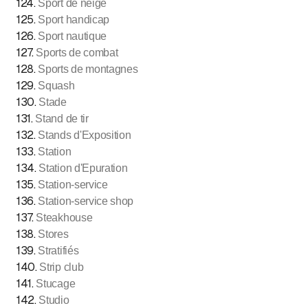
124
.
Sport de neige
125
.
Sport handicap
126
.
Sport nautique
127
.
Sports de combat
128
.
Sports de montagnes
129
.
Squash
130
.
Stade
131
.
Stand de tir
132
.
Stands d'Exposition
133
.
Station
134
.
Station d'Epuration
135
.
Station-service
136
.
Station-service shop
137
.
Steakhouse
138
.
Stores
139
.
Stratifiés
140
.
Strip club
141
.
Stucage
142
.
Studio