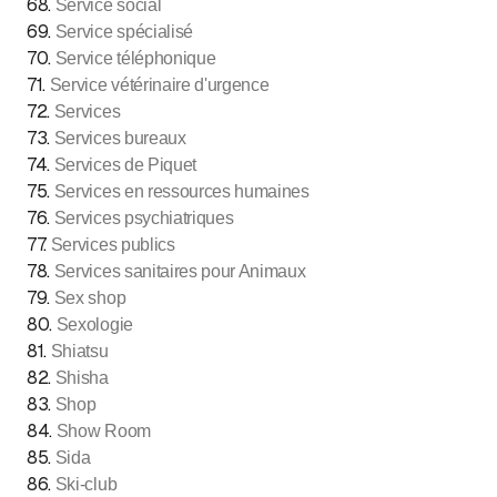
68
.
Service social
69
.
Service spécialisé
70
.
Service téléphonique
71
.
Service vétérinaire d'urgence
72
.
Services
73
.
Services bureaux
74
.
Services de Piquet
75
.
Services en ressources humaines
76
.
Services psychiatriques
77
.
Services publics
78
.
Services sanitaires pour Animaux
79
.
Sex shop
80
.
Sexologie
81
.
Shiatsu
82
.
Shisha
83
.
Shop
84
.
Show Room
85
.
Sida
86
.
Ski-club