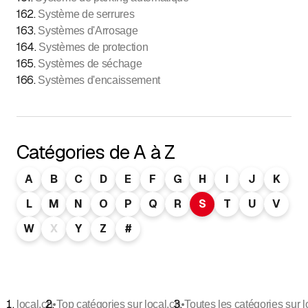
162
.
Système de serrures
163
.
Systèmes d'Arrosage
164
.
Systèmes de protection
165
.
Systèmes de séchage
166
.
Systèmes d'encaissement
Catégories de A à Z
A
B
C
D
E
F
G
H
I
J
K
L
M
N
O
P
Q
R
S
T
U
V
W
X
Y
Z
#
•
•
local.ch
Top catégories sur local.ch
Toutes les catégories sur l