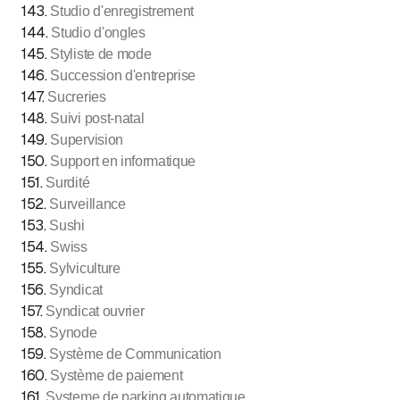
143
.
Studio d'enregistrement
144
.
Studio d'ongles
145
.
Styliste de mode
146
.
Succession d'entreprise
147
.
Sucreries
148
.
Suivi post-natal
149
.
Supervision
150
.
Support en informatique
151
.
Surdité
152
.
Surveillance
153
.
Sushi
154
.
Swiss
155
.
Sylviculture
156
.
Syndicat
157
.
Syndicat ouvrier
158
.
Synode
159
.
Système de Communication
160
.
Système de paiement
161
.
Systeme de parking automatique