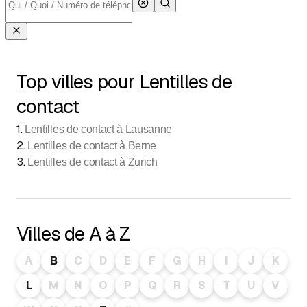
Top villes pour Lentilles de
contact
1
.
Lentilles de contact à Lausanne
2
.
Lentilles de contact à Berne
3
.
Lentilles de contact à Zurich
Villes de A à Z
A
B
C
D
E
F
G
H
I
J
K
L
M
N
O
P
Q
R
S
T
U
V