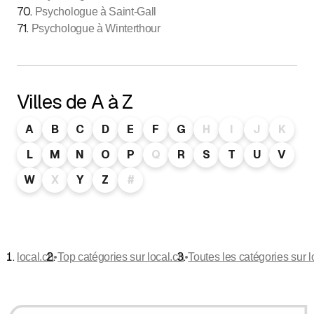
70
.
Psychologue à Saint-Gall
71
.
Psychologue à Winterthour
Villes de A à Z
A
B
C
D
E
F
G
H
I
J
K
L
M
N
O
P
Q
R
S
T
U
V
W
X
Y
Z
#
•
•
local.ch
Top catégories sur local.ch
Toutes les catégories sur l