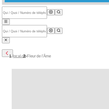
•
local.ch
Fleur de l'Âme