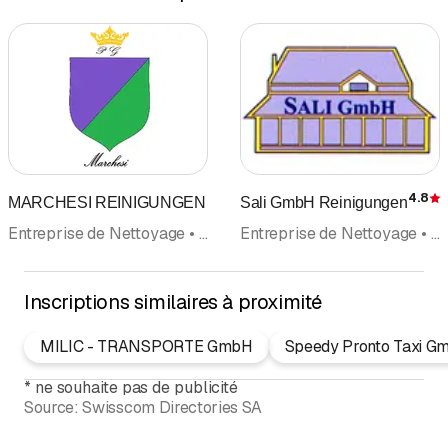
4.8
MARCHESI REINIGUNGEN
Sali GmbH Reinigungen
É
Entreprise de Nettoyage • Nettoyage de bâtiments • Conciergerie, Entretien d'immeuble • Nettoyages et entretien • Nettoyage d'appartements • Débarras • Facility Management
Entreprise de Nettoyage • Nettoyage de bâtiments • Déménagements • Conciergerie, Entretien d'immeuble • Nettoyage d'appartements • Débarras • Nettoyages et entretien
Inscriptions similaires à proximité
MILIC - TRANSPORTE GmbH
Speedy Pronto Taxi G
*
ne souhaite pas de publicité
Source:
Swisscom Directories SA