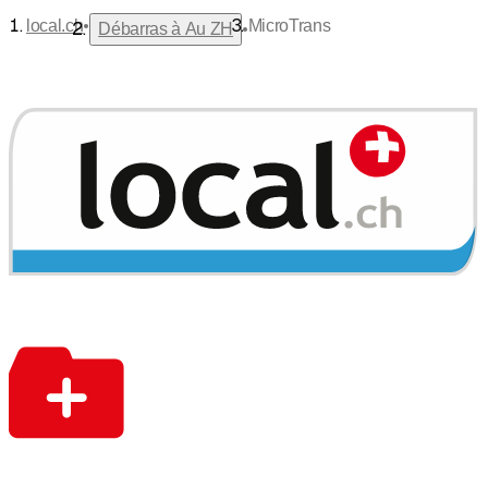
•
local.ch
MicroTrans
•
Débarras à Au ZH