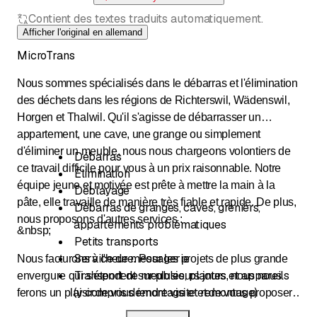
Contient des textes traduits automatiquement.
Afficher l'original en allemand
MicroTrans
Nous sommes spécialisés dans le débarras et l'élimination
des déchets dans les régions de Richterswil, Wädenswil,
Horgen et Thalwil. Qu'il s'agisse de débarrasser un
appartement, une cave, une grange ou simplement
d'éliminer un meuble, nous nous chargeons volontiers de
Débarras
ce travail difficile pour vous à un prix raisonnable. Notre
Élimination
équipe jeune et motivée est prête à mettre la main à la
Déblayage
pâte, elle travaille de manière très fiable et rapide. De plus,
Débarras de granges, caves, greniers,
nous proposons d'autres services :
appartements problématiques
&nbsp;
Petits transports
Service de messagerie
Nous facturons à l'heure. Pour les projets de plus grande
Transport de meubles, plantes et appareils
envergure qui s'étendent sur plusieurs jours, nous nous
(y compris démontage et remontage)
ferons un plaisir de vous rendre visite et de vous proposer
Transport d'objets fragiles (par exemple,
un devis sans engagement. Veuillez nous contacter et