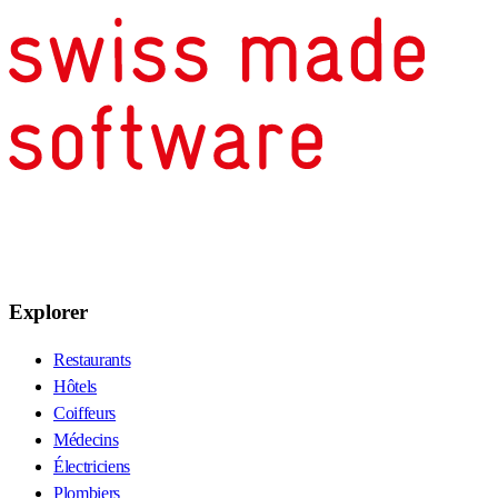
Explorer
Restaurants
Hôtels
Coiffeurs
Médecins
Électriciens
Plombiers