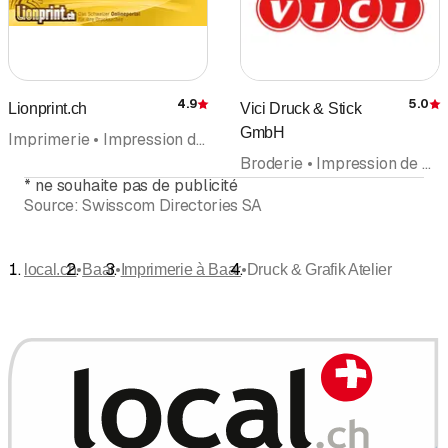
4.9
5.0
Lionprint.ch
Vici Druck & Stick
Évaluation
É
GmbH
Imprimerie • Impression digitale • Affiches • Création publicitaire • Online Shopping
Broderie • Impression de Tissus • Imprimerie de Sérigraphies • Imprimerie • Articles publicitaires
*
ne souhaite pas de publicité
Source:
Swisscom Directories SA
•
•
•
local.ch
Baar
Imprimerie à Baar
Druck & Grafik Atelier