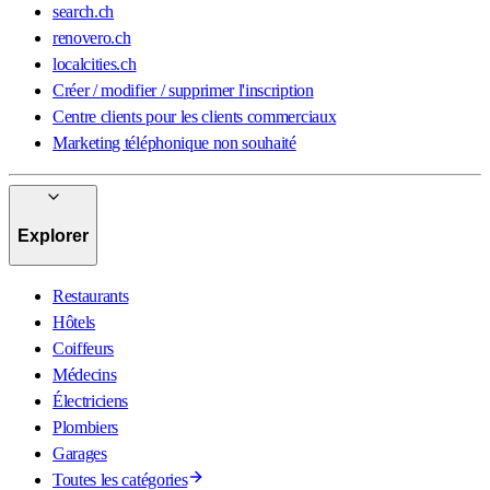
search.ch
renovero.ch
localcities.ch
Créer / modifier / supprimer l'inscription
Centre clients pour les clients commerciaux
Marketing téléphonique non souhaité
Explorer
Restaurants
Hôtels
Coiffeurs
Médecins
Électriciens
Plombiers
Garages
Toutes les catégories