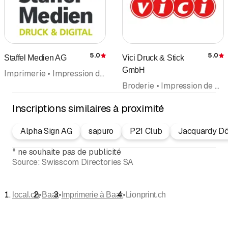
5.0
5.0
Staffel Medien AG
Vici Druck & Stick
Évaluation
É
GmbH
Imprimerie • Impression digitale • Pré-Press • Publicité • Inscriptions • Graphiste • Webdesign
Broderie • Impression de Tissus • Imprimerie de Sérigraphies • Imprimerie • Articles publicitaires
Inscriptions similaires à proximité
Alpha Sign AG
sapuro
P21 Club
Jacquardy D
*
ne souhaite pas de publicité
Source:
Swisscom Directories SA
•
•
•
local.ch
Baar
Imprimerie à Baar
Lionprint.ch