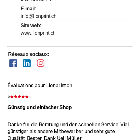
jusqu’à
Vendredi
8
:
00
-
17
:
00
E-mail
:
info@lionprint.ch
Samedi
Fermé
Site web
:
Dimanche
Fermé
www.lionprint.ch
Réseaux sociaux
:
Évaluations pour Lionprint.ch
5
Évaluation de 5 sur 5 étoiles
Günstig und einfacher Shop
Danke für die Beratung und den schnellen Service. Viel
günstiger als andere Mitbewerber und sehr gute
Qualität. Besten Dank Ueli Müller