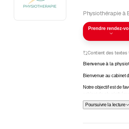
Physiothérapie à 
Prendre rendez-v
Contient des textes
Bienvenue à la physio
Bienvenue au cabinet d
Notre objectif est de f
cabinet de physiothérap
nous sommes heureux d
Poursuivre la lecture
Nos prestations compren
thérapie par compression
Bobath, le medical floss