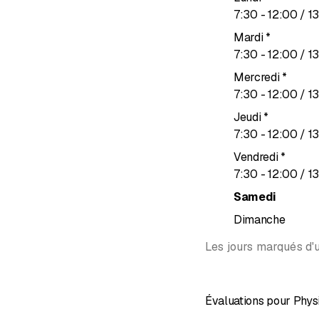
jusqu’à
7
:
30
-
12
:
00
/ 1
Mardi
*
jusqu’à
7
:
30
-
12
:
00
/ 1
Mercredi
*
jusqu’à
7
:
30
-
12
:
00
/ 1
Jeudi
*
jusqu’à
7
:
30
-
12
:
00
/ 1
Vendredi
*
jusqu’à
7
:
30
-
12
:
00
/ 1
Samedi
Dimanche
Les jours marqués d'u
Évaluations pour Phys