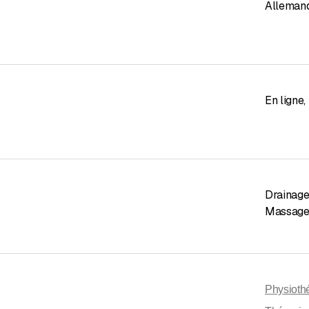
Alleman
En ligne
,
Drainage
Massage
Physioth