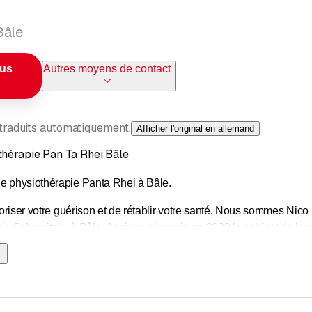
Bâle
ous
Autres moyens de contact
 traduits automatiquement.
Afficher l'original en allemand
thérapie Pan Ta Rhei Bâle
e physiothérapie Panta Rhei à Bâle.
avoriser votre guérison et de rétablir votre santé. Nous sommes Nico
ie Schmeitzky à Bâle. Après avoir repris en 2020 le cabinet de lo
e maintenir le même niveau d'excellence à Bâle.
nent la physiothérapie classique, la thérapie manuelle, la physiot
, la thérapie des points trigger, le dry needling, le massage médical
ing et les traitements à domicile. Nous vous proposons des traiteme