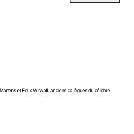
 Martens et Felix Wirwall, anciens collègues du célèbre
ngue date de Christian Nigg et Ruth Schweizer à Arlesheim,
hérapie sportive, le drainage lymphatique manuel et la
 classique, le kinesio taping, l'électrothérapie, la thérapie
nts personnalisés afin de rétablir votre mobilité et vos