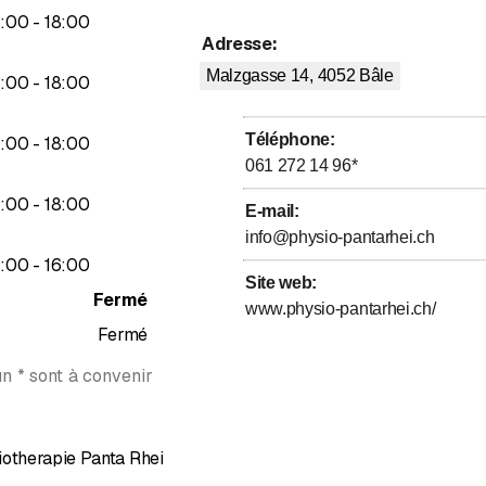
jusqu’à
3
:
00
-
18
:
00
Adresse
:
Malzgasse 14, 4052
Bâle
jusqu’à
3
:
00
-
18
:
00
Téléphone
:
jusqu’à
3
:
00
-
18
:
00
061 272 14 96
*
jusqu’à
3
:
00
-
18
:
00
E-mail
:
info@physio-pantarhei.ch
jusqu’à
3
:
00
-
16
:
00
Site web
:
Fermé
www.physio-pantarhei.ch/
Fermé
n * sont à convenir
iotherapie Panta Rhei