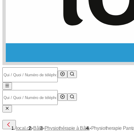
•
•
•
local.ch
Bâle
Physiothérapie à Bâle
Physiotherapie Pant