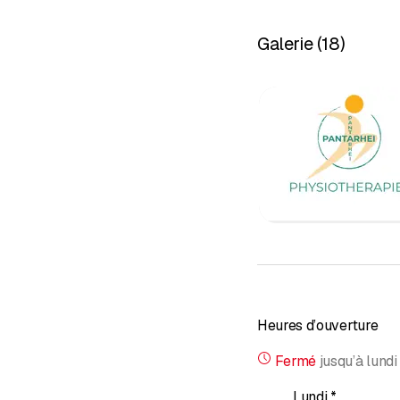
capacités fonctionnelle
Galerie
(
18
)
Veuillez nous rendre vi
réjouissons de vous aid
Physiotherapie Panta Rh
--&gt;
Prendre rendez
Heures d’ouverture
Fermé
jusqu’à
lundi
Lundi
*