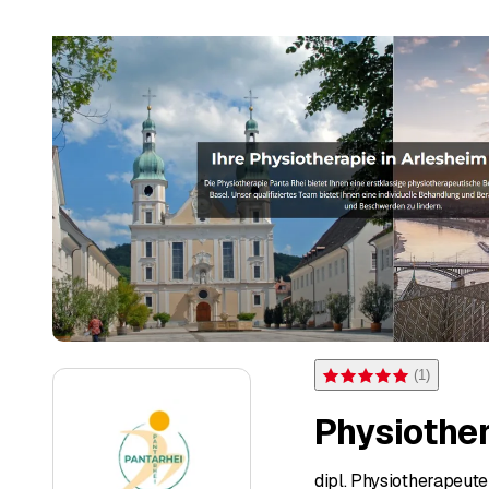
(
1
)
Note 5 sur 5 étoiles pour 
Physiothe
dipl. Physiotherapeute