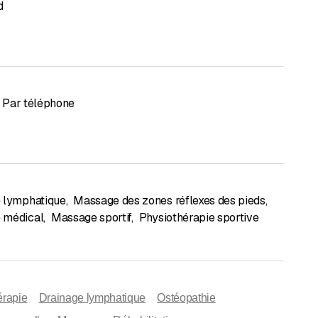
d
Par téléphone
 lymphatique
,
Massage des zones réflexes des pieds
,
 médical
,
Massage sportif
,
Physiothérapie sportive
érapie
Drainage lymphatique
Ostéopathie