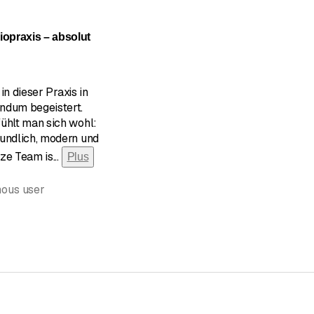
n de 5 sur 5 étoiles
opraxis – absolut
 in dieser Praxis in
ndum begeistert.
ühlt man sich wohl:
eundlich, modern und
nze Team is
...
Plus
mous user