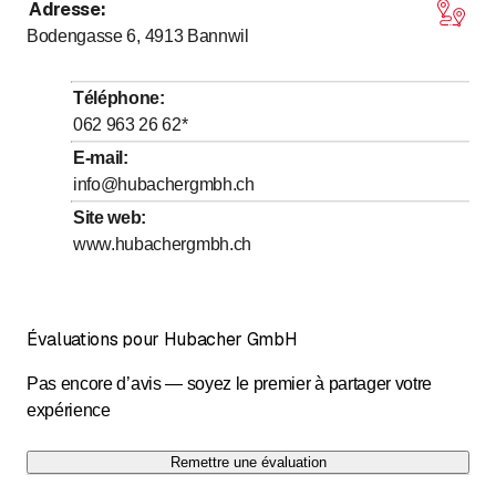
Adresse
:
jusqu’à
jusqu’à
Lundi
7
:
00
-
12
:
00
/ 13
:
00
-
17
:
30
Bodengasse 6, 4913
Bannwil
jusqu’à
jusqu’à
Mardi
7
:
00
-
12
:
00
/ 13
:
00
-
17
:
30
jusqu’à
jusqu’à
Mercredi
7
:
00
-
12
:
00
/ 13
:
00
-
17
:
30
Téléphone
:
jusqu’à
jusqu’à
Jeudi
7
:
00
-
12
:
00
/ 13
:
00
-
17
:
30
062 963 26 62
*
jusqu’à
jusqu’à
Vendredi
7
:
00
-
12
:
00
/ 13
:
00
-
17
:
30
E-mail
:
info@hubachergmbh.ch
Samedi
Fermé
Site web
:
Dimanche
Fermé
www.hubachergmbh.ch
Évaluations pour Hubacher GmbH
Pas encore d’avis — soyez le premier à partager votre
expérience
Remettre une évaluation