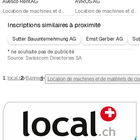
Avesco Rent AG
AVROS AG
Location de machines et de matériels de construction
Location de machines et de matériels de construction
Inscriptions similaires à proximité
Sutter Bauunternehmung AG
Ernst Gerber AG
Sut
*
ne souhaite pas de publicité
Source:
Swisscom Directories SA
•
•
local.ch
Bannwil
Location de machines et de matériels de co