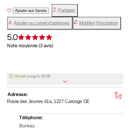
prestations de première qualité et des réponses adaptées
Partager
à toutes demandes.
Ajouter aux favoris
Ajouter au carnet d'adresses
Modifier l'inscription
5.0
Évaluation de 5 sur 5 étoiles
Note moyenne (3 avis)
Ouvert
jusqu’à
18:00
Adresse
:
jusqu’à
Lundi
8
:
00
-
18
:
00
Route des Jeunes 41a, 1227
Carouge GE
jusqu’à
Mardi
8
:
00
-
18
:
00
jusqu’à
Mercredi
8
:
00
-
18
:
00
Téléphone
:
jusqu’à
Jeudi
8
:
00
-
18
:
00
Bureau