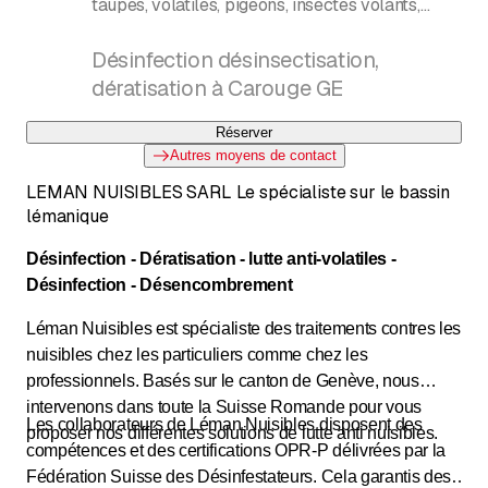
taupes, volatiles, pigeons, insectes volants,
frelons, guêpes, moustiques, rampants, punaises
de lit, cafards, mites, désinfection
Désinfection désinsectisation,
dératisation à Carouge GE
Réserver
Autres moyens de contact
LEMAN NUISIBLES SARL Le spécialiste sur le bassin
lémanique
Désinfection - Dératisation - lutte anti-volatiles -
Désinfection - Désencombrement
Léman Nuisibles est spécialiste des traitements contres les
nuisibles chez les particuliers comme chez les
professionnels. Basés sur le canton de Genève, nous
intervenons dans toute la Suisse Romande pour vous
Les collaborateurs de Léman Nuisibles disposent des
proposer nos différentes solutions de lutte anti nuisibles.
compétences et des certifications OPR-P délivrées par la
Fédération Suisse des Désinfestateurs. Cela garantis des