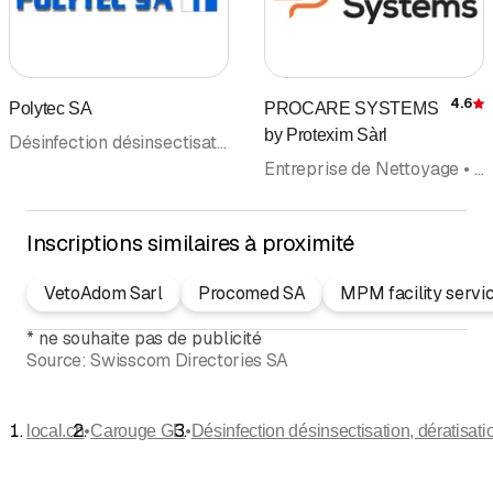
4.6
Polytec SA
PROCARE SYSTEMS
É
by Protexim Sàrl
Désinfection désinsectisation, dératisation • Insectes, protection contre • Parasiticides • Hygiène • Produits de Nettoyage • Protection des bâtiments • Nettoyages et entretien
Entreprise de Nettoyage • Désinfection désinsectisation, dératisation • Entretien et nettoyage de Tapis • Cuir et cuir artificiel • Nettoyages à sec • Rideaux • Nettoyages et entretien
Inscriptions similaires à proximité
VetoAdom Sarl
Procomed SA
MPM facility servi
*
ne souhaite pas de publicité
Source:
Swisscom Directories SA
•
•
local.ch
Carouge GE
Désinfection désinsectisation, dératisa