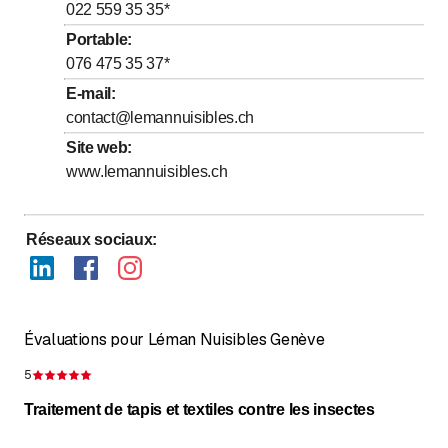
jusqu’à
Vendredi
8
:
00
-
18
:
00
022 559 35 35
*
Samedi
Fermé
Portable
:
076 475 35 37
*
Dimanche
Fermé
E-mail
:
contact@lemannuisibles.ch
Site web
:
www.lemannuisibles.ch
Réseaux sociaux
:
Évaluations pour Léman Nuisibles Genève
5
Évaluation de 5 sur 5 étoiles
Traitement de tapis et textiles contre les insectes