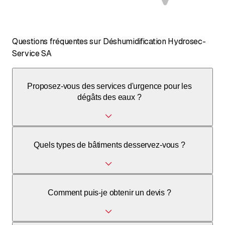
Questions fréquentes sur Déshumidification Hydrosec-
Service SA
Proposez-vous des services d'urgence pour les
dégâts des eaux ?
Veuillez nous contacter directement par téléphone pour
Quels types de bâtiments desservez-vous ?
vérifier la disponibilité des services d'urgence.
Nous proposons des services de déshumidification pour
Comment puis-je obtenir un devis ?
les bâtiments résidentiels, commerciaux et industriels.