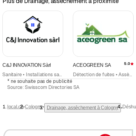
Plus de Drainage, assèchement à proximité
5.0
C&J INNOVATION Sàrl
ACEOGREEN SA
É
Sanitaire • Installations sanitaires • Détection de fuites • Sanitaire, Service d'Urgence • Plomberie • Rénovation salle de bain • Drainage, assèchement • Dépannage
Détection de fuites • Assèchement et assainissement de bâtiments • Dégâts d'eau, assainissement • Drainage, assèchement • Sanitaire • Installations sanitaires • Thermographie • Climatisation
*
ne souhaite pas de publicité
Source:
Swisscom Directories SA
•
•
local.ch
Cologny
Déshum
•
Drainage, assèchement à Cologny