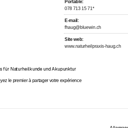
Portable
:
078 713 15 71
*
E-mail
:
fhaug@bluewin.ch
Site web
:
www.naturheilpraxis-haug.ch
is für Naturheilkunde und Akupunktur
yez le premier à partager votre expérience
Alleman