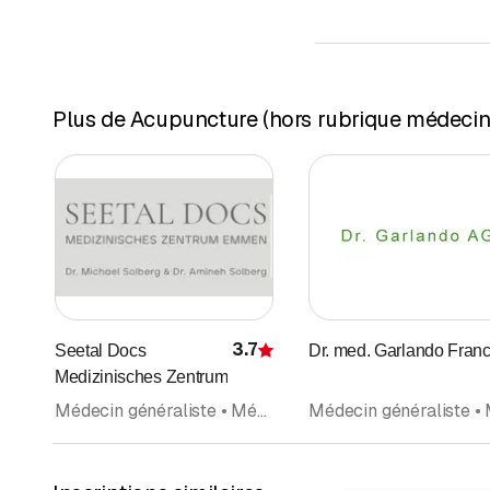
Plus de Acupuncture (hors rubrique médecins
3.7
Seetal Docs
Dr. med. Garlando Fran
Évaluation
Medizinisches Zentrum
Médecin généraliste • Médecine interne générale • Rhumatologie • Acupuncture (hors rubrique médecins) • Varices et maladies de veines (Phlébologie) • Cardiologie • Angiologie • Médecins