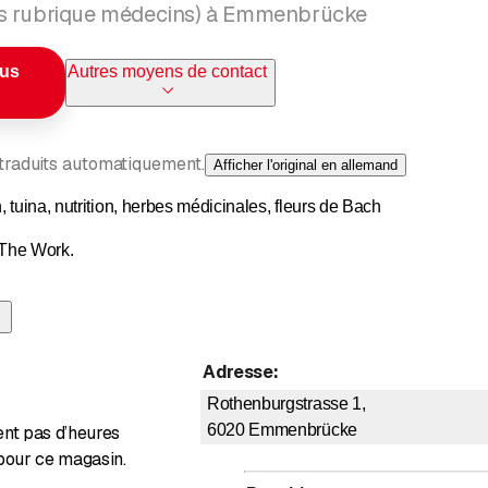
s rubrique médecins) à Emmenbrücke
ous
Autres moyens de contact
 traduits automatiquement.
Afficher l'original en allemand
 tuina, nutrition, herbes médicinales, fleurs de Bach
The Work.
 est une méthode permettant d'identifier et de remettre en question 
Adresse
:
Rothenburgstrasse 1,
6020
Emmenbrücke
ent pas d’heures
pour ce magasin.