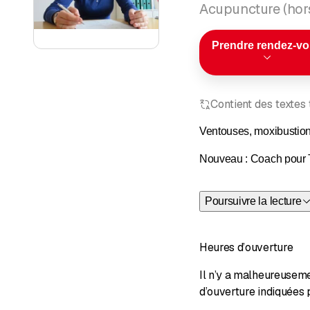
Acupuncture (hor
Prendre rendez-v
Contient des textes
Ventouses, moxibustion,
Nouveau : Coach pour 
The Work of Byron Katie
Poursuivre la lecture
dans le monde.
Heures d’ouverture
Il n’y a malheureusem
d’ouverture indiquées 