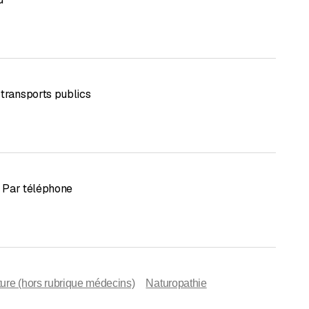
 transports publics
Par téléphone
ure (hors rubrique médecins)
Naturopathie