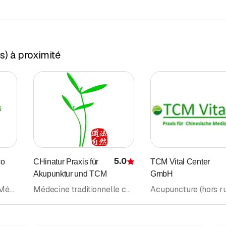
) à proximité
5.0
co
CHinatur Praxis für
TCM Vital Center
Évaluation
Akupunktur und TCM
GmbH
Médecin généraliste • Médecine interne générale • Acupuncture (hors rubrique médecins) • Médecins
Médecine traditionnelle chinoise MTC • Acupuncture (hors rubrique médecins) • Massage • Massage de santé et de sport