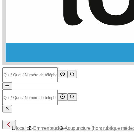
•
•
local.ch
Emmenbrücke
Acupuncture (hors rubrique méd