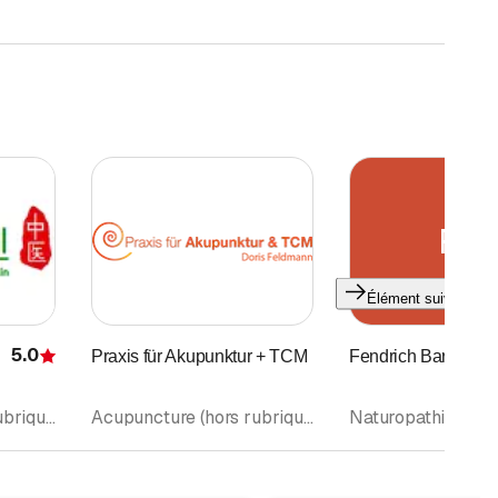
FB
Élément suivant
5.0
Praxis für Akupunktur + TCM
Fendrich Barbara
Évaluation
Acupuncture (hors rubrique médecins) • Médecine traditionnelle chinoise MTC • Tuina Massage • Scarification médicale • Phytothérapie (hors rubrique médecins)
Acupuncture (hors rubrique médecins) • Médecine traditionnelle chinoise MTC