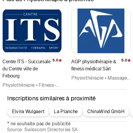
5.0
5.0
Centre ITS - Succursale
AGP physiothérapie &
Évaluation
É
du Centre ville de
fitness médical Sàrl
Fribourg
Physiothérapie • Massage • Massage de santé et de sport • Fitness-Center • Orthopédie (hors rubrique médecins) • Drainage lymphatique • Rhumatologie • Thérapie manuelle • Médecins
Physiothérapie • Fitness-Center • Massage • Massage de santé et de sport • Drainage lymphatique • Ostéopathie • Ergothérapie
Inscriptions similaires à proximité
Elvira Wulgaert
La Planche
ChinaWind GmbH
*
ne souhaite pas de publicité
Source:
Swisscom Directories SA