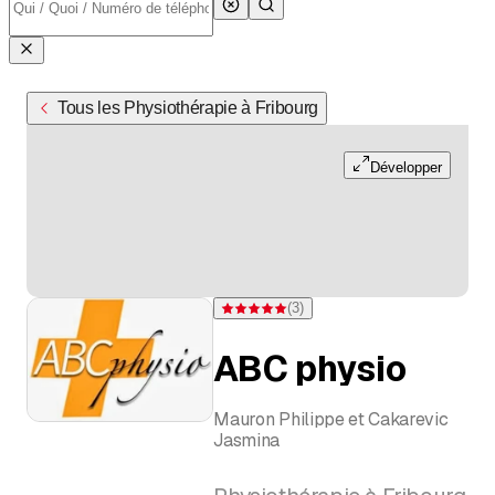
Tous les Physiothérapie à Fribourg
Développer
(
3
)
Note 5 sur 5 étoiles pour 3 évaluations
ABC physio
Mauron Philippe et Cakarevic
Jasmina