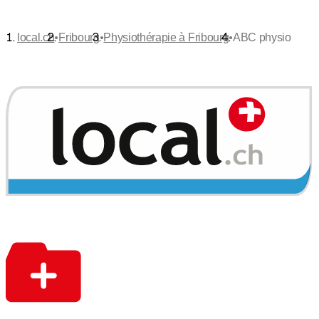
•
•
•
local.ch
Fribourg
Physiothérapie à Fribourg
ABC physio