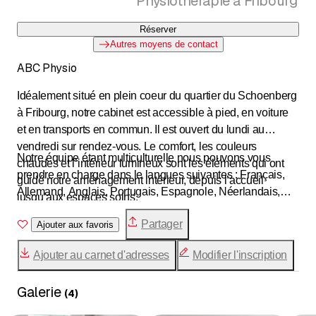
Physiothérapie à Fribourg
Réserver
Autres moyens de contact
ABC Physio
Idéalement situé en plein coeur du quartier du Schoenberg
à Fribourg, notre cabinet est accessible à pied, en voiture
et en transports en commun. Il est ouvert du lundi au
vendredi sur rendez-vous. Le comfort, les couleurs
Notre équipe étant multiculturelle nous pouvons vous
chaudes et l’intérieur lumineux sont les éléments qui ont
prendre en charge dans le langues suivantes : Français,
guidé notre aménagement intérieur, depuis l’accueil
Allemand, Anglais, Portugais, Espagnole, Néerlandais,
jusqu’aux espaces soins.
Serbo-croate, Polonais.
Partager
Ajouter aux favoris
Ajouter au carnet d'adresses
Modifier l'inscription
Galerie
(
4
)