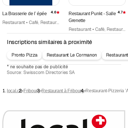
4.6
4.7
La Brasserie de l' épée
Restaurant Punkt - Salle
Évaluation
É
Grenette
Restaurant • Café, Restaurant • Prestations de Gastronomie • Brasserie • Cuisine suisse • Banquet • Organisation de fêtes • Mariage
Restaurant • Café, Restaurant • Salle • Séminaire • Events • Banquet • Cuisine thaï
Inscriptions similaires à proximité
Pronto Pizza
Restaurant Le Cormanon
Restauran
*
ne souhaite pas de publicité
Source:
Swisscom Directories SA
•
•
•
local.ch
Fribourg
Restaurant à Fribourg
Restaurant-Pizzeria 'A