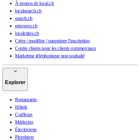
À propos de local.ch
localsearch.ch
search.ch
renovero.ch
localcities.ch
Créer / modifier / supprimer l'inscription
Centre clients pour les clients commerciaux
Marketing téléphonique non souhaité
Explorer
Restaurants
Hôtels
Coiffeurs
Médecins
Électriciens
Plombiers