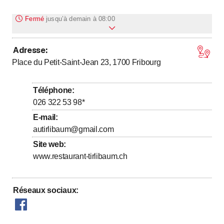
Fermé
jusqu’à
demain à 08:00
Adresse
:
jusqu’à
Lundi
8
:
00
-
0
:
00
Place du Petit-Saint-Jean 23, 1700
Fribourg
jusqu’à
Mardi
8
:
00
-
0
:
00
Mercredi
Fermé
Téléphone
:
jusqu’à
Jeudi
8
:
00
-
0
:
00
026 322 53 98
*
jusqu’à
Vendredi
8
:
00
-
0
:
00
E-mail
:
autirlibaum@gmail.com
jusqu’à
Samedi
8
:
30
-
0
:
00
Site web
:
jusqu’à
Dimanche
8
:
30
-
17
:
00
www.restaurant-tirlibaum.ch
Réseaux sociaux
: