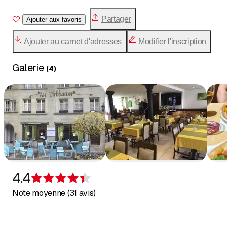
événements importants de votre vie.
Partager
Ajouter aux favoris
Ajouter au carnet d'adresses
Modifier l'inscription
Galerie
(
4
)
4.4
Évaluation de 4,4 sur 5 étoiles
Note moyenne (31 avis)