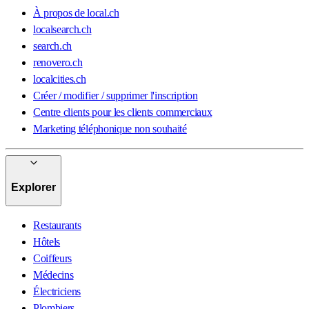
À propos de local.ch
localsearch.ch
search.ch
renovero.ch
localcities.ch
Créer / modifier / supprimer l'inscription
Centre clients pour les clients commerciaux
Marketing téléphonique non souhaité
Explorer
Restaurants
Hôtels
Coiffeurs
Médecins
Électriciens
Plombiers