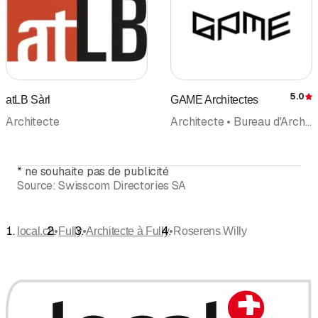
5.0
atLB Sàrl
GAME Architectes
É
Architecte
Architecte • Bureau d'Architecture • Urbanisme • Expertises • Design • Immobilier • Rénovation • Consulting • Chantier
*
ne souhaite pas de publicité
Source:
Swisscom Directories SA
•
•
•
local.ch
Fully
Architecte à Fully
Roserens Willy