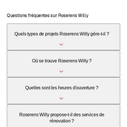
Questions fréquentes sur Roserens Willy
Quels types de projets Roserens Willy gère-t-il ?
Roserens Willy gère des projets résidentiels, industriels et
Où se trouve Roserens Willy ?
tous types de constructions, y compris des maisons
traditionnelles et contemporaines, des constructions en
bois et en acier, ainsi que des bâtiments économes en
énergie.
Roserens Willy est situé Rue de la Poste 15, 1926 Fully,
Quelles sont les heures d'ouverture ?
Suisse.
Les heures d'ouverture ne sont pas précisées dans les
Roserens Willy propose-t-il des services de
sources disponibles.
rénovation ?