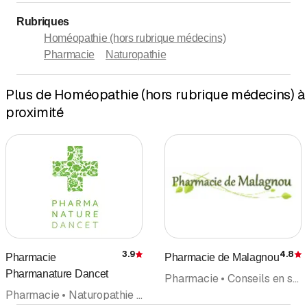
Rubriques
Homéopathie (hors rubrique médecins)
Pharmacie
Naturopathie
Plus de Homéopathie (hors rubrique médecins) à
proximité
3.9
4.8
Pharmacie
Pharmacie de Malagnou
Évaluation
É
Pharmanature Dancet
Pharmacie • Conseils en santé • Fleurs de Bach • Parfumerie • Naturopathie • Thérapie naturelle/Naturopathie • Homéopathie (hors rubrique médecins) • Spagyrie
Pharmacie • Naturopathie • Thérapie naturelle/Naturopathie • Phytothérapie (hors rubrique médecins) • Aromathérapie • Homéopathie (hors rubrique médecins) • Cosmétiques naturels • Produits naturels