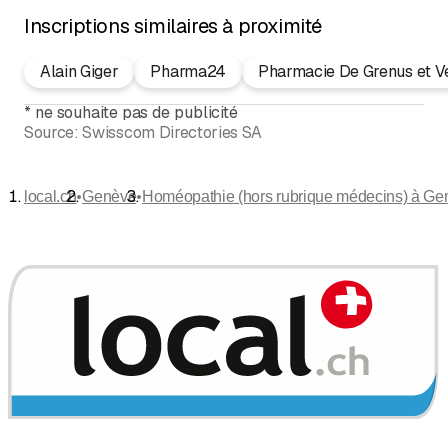
Inscriptions similaires à proximité
Alain Giger
Pharma24
Pharmacie De Grenus et Vé
*
ne souhaite pas de publicité
Source:
Swisscom Directories SA
•
•
local.ch
Genève
Homéopathie (hors rubrique médecins) à Ge