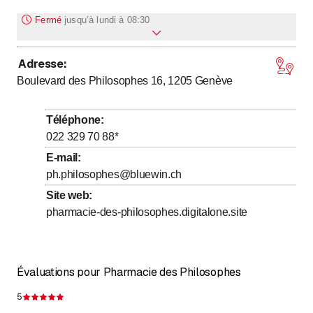
Fermé
jusqu’à
lundi à 08:30
Adresse
:
jusqu’à
Lundi
8
:
30
-
18
:
30
Boulevard des Philosophes 16, 1205
Genève
jusqu’à
Mardi
8
:
30
-
18
:
30
jusqu’à
Mercredi
8
:
30
-
18
:
30
Téléphone
:
jusqu’à
Jeudi
8
:
30
-
18
:
30
022 329 70 88
*
jusqu’à
Vendredi
8
:
30
-
18
:
30
E-mail
:
ph.philosophes@bluewin.ch
Samedi
Fermé
Site web
:
Dimanche
Fermé
pharmacie-des-philosophes.digitalone.site
Service de livraison gratuit
Évaluations pour Pharmacie des Philosophes
5
Évaluation de 5 sur 5 étoiles