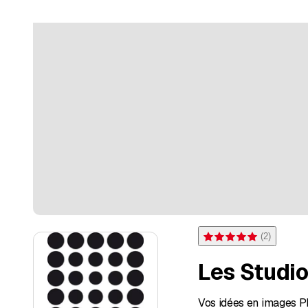
(
2
)
Note 5 sur 5 étoiles pour 
Les Studi
Vos idées en images Pho