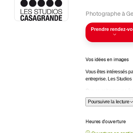
Photographe à G
Prendre rendez-v
Vos idées en images
Vous êtes intéressés pa
entreprise. Les Studio
Que ce soit pour vos é
offrent une vaste gamme
Poursuivre la lecture
intervenir à Genève, dan
La réalisation d’image 
Heures d’ouverture
que la photographie com
que le ferait n’importe 