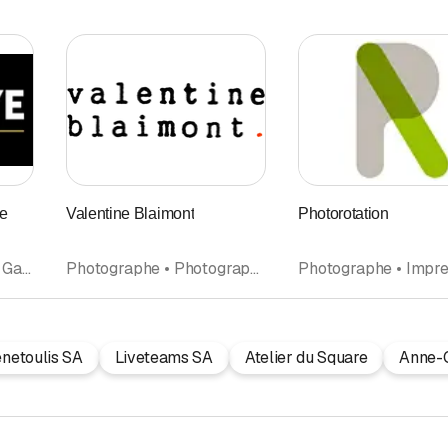
ve
Valentine Blaimont
Photorotation
Photographie digitale • Galerie d'art • Bijouterie • Photographe • Cadeaux
Photographe • Photographie digitale • Projets d'Architecture • Architecture d'intérieur • Communication
netoulis SA
Liveteams SA
Atelier du Square
Anne-C