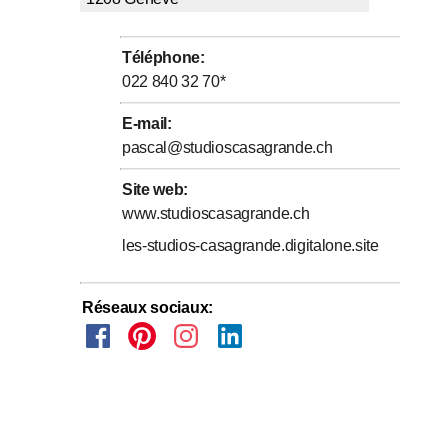
s nos Studios situé à Genève, arcade 3 rue Gustave Mueller
 solution.
Téléphone
:
022 840 32 70
*
E-mail
:
pascal@studioscasagrande.ch
Site web
:
www.studioscasagrande.ch
les-studios-casagrande.digitalone.site
Réseaux sociaux
: