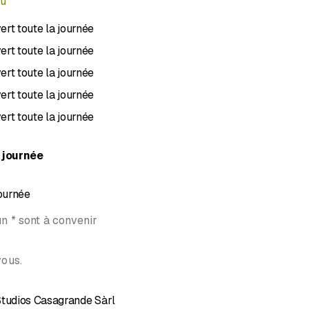
nu
 Pour parler de vos projets, nous vous accueillons volontiers dan
ert toute la journée
 rendons si besoin chez vous afin d’étudier ensemble la meilleure
ert toute la journée
ert toute la journée
ert toute la journée
ert toute la journée
 journée
journée
n * sont à convenir
vous.
Studios Casagrande Sàrl