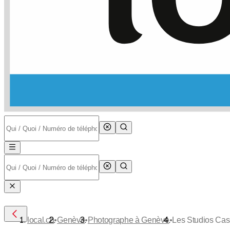
•
•
•
local.ch
Genève
Photographe à Genève
Les Studios Cas