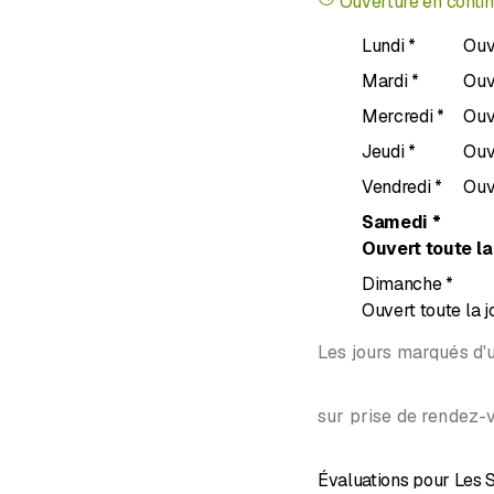
Ouverture en conti
représente votre image.
Lundi
*
Ouv
Brun (Malagnou) ou nous
Mardi
*
Ouv
Mercredi
*
Ouv
Jeudi
*
Ouv
Vendredi
*
Ouv
Samedi
*
Ouvert toute la
Dimanche
*
Ouvert toute la 
Les jours marqués d'u
sur prise de rendez-
Évaluations pour Les 