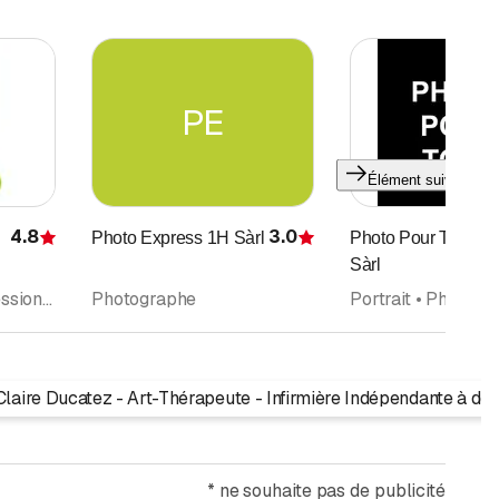
PE
Élément suivant
4.8
3.0
Photo Express 1H Sàrl
Photo Pour Tous & 
Évaluation
Évaluation
Sàrl
Photographe • Impression digitale • Laboratoire de Photographie
Photographe
laire Ducatez - Art-Thérapeute - Infirmière Indépendante à dom
*
ne souhaite pas de publicité