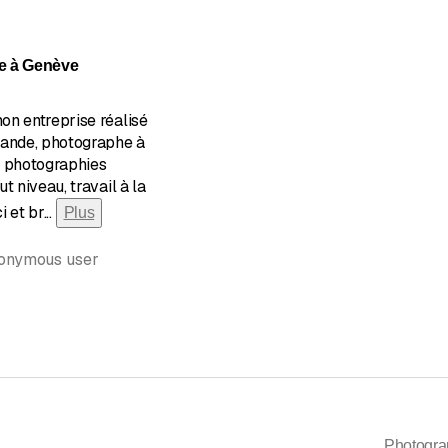
n de 5 sur 5 étoiles
e à Genève
on entreprise réalisé
rande, photographe à
e photographies
t niveau, travail à la
i et br
...
Plus
nonymous user
Photogr