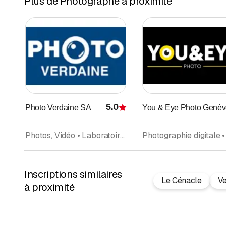
Plus de Photographe à proximité
5.0
Photo Verdaine SA
You & Eye Photo Genè
Évaluation
Photos, Vidéo • Laboratoire de Photographie • Photographie digitale • Radio, Télévision • Hi-Fi • Photographe • Photographie fourniture pour la • Multimédia
Inscriptions similaires
Le Cénacle
Ve
à proximité