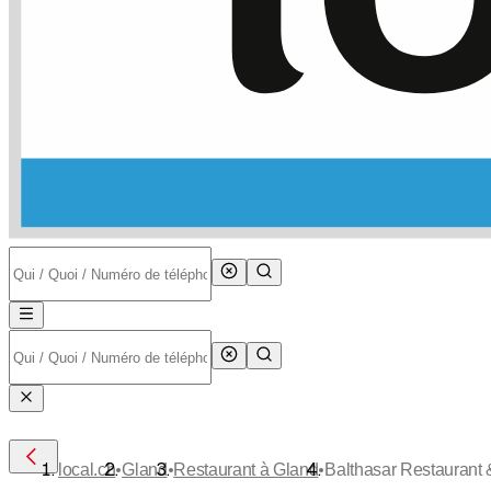
•
•
•
local.ch
Gland
Restaurant à Gland
Balthasar Restaurant &