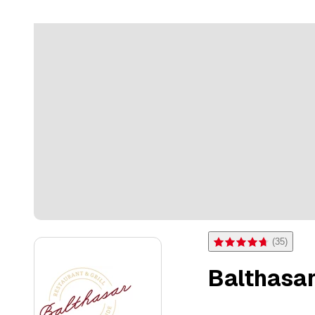
(
35
)
Note 4,7 sur 5 étoiles po
Balthasar