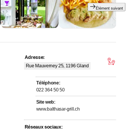
Élément suivant
Adresse
:
,7 sur 5 étoiles
Rue Mauverney 25, 1196
Gland
Téléphone
:
022 364 50 50
Site web
:
www.balthasar-grill.ch
Réseaux sociaux
: