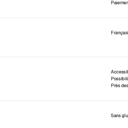
Paiemen
Françai
Accessib
Possibil
Près des
Sans gl