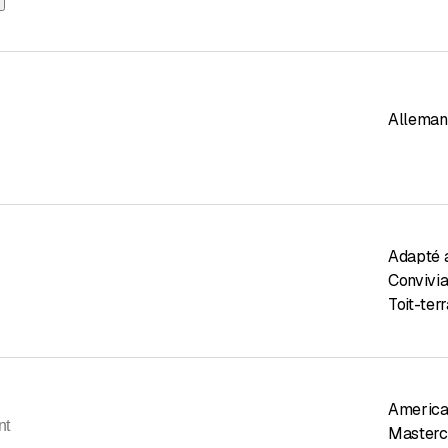
Alleman
Adapté 
Convivia
Toit-ter
America
nt
Masterc