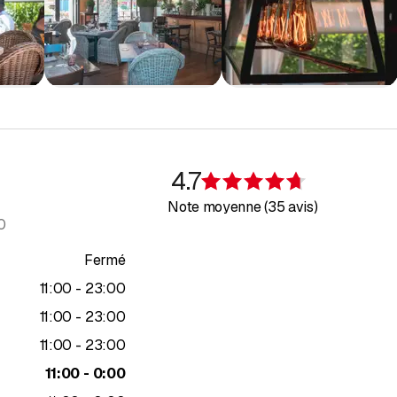
4.7
Évaluation de 4
Note moyenne (35 avis)
0
Fermé
jusqu’à
11
:
00
-
23
:
00
jusqu’à
11
:
00
-
23
:
00
jusqu’à
11
:
00
-
23
:
00
jusqu’à
11
:
00
-
0
:
00