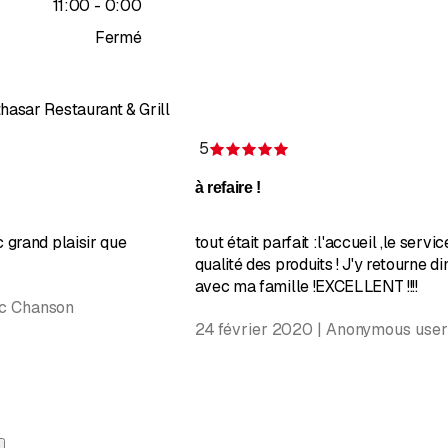
jusqu’à
11
:
00
-
0
:
00
Fermé
hasar Restaurant & Grill
5
on de 5 sur 5 étoiles
Évaluation de 5 sur 5 é
à refaire !
c grand plaisir que
tout était parfait :l'accueil ,le servic
qualité des produits ! J'y retourne 
avec ma famille !EXCELLENT !!!!
ic Chanson
24 février 2020 | Anonymous user