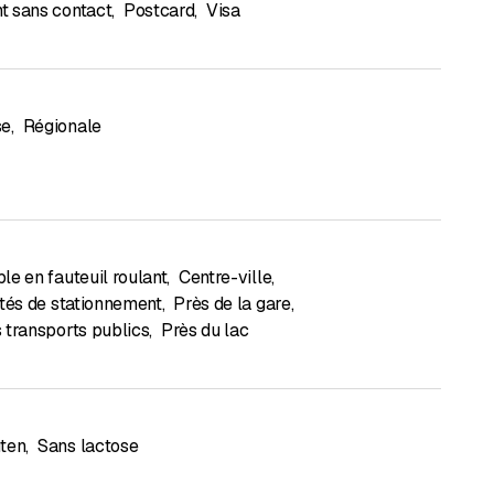
t sans contact
,
Postcard
,
Visa
se
,
Régionale
le en fauteuil roulant
,
Centre-ville
,
ités de stationnement
,
Près de la gare
,
 transports publics
,
Près du lac
uten
,
Sans lactose