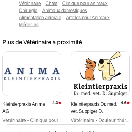
Vétérinaire
Chats
Clinique pour animaux
Chirurgie
Animaux domestiques
Alimentation animale
Articles pour Animaux
Médecins
Plus de Vétérinaire à proximité
4.3
4.6
Kleintierpraxis Anima
Kleintierpraxis Dr. med.
Évaluation
É
AG
vet. Suppiger D.
Vétérinaire • Clinique pour animaux • Services sanitaires pour Animaux • Articles pour Animaux • Alimentation animale
Vétérinaire • Douleur, thérapie de la • Chirurgie • Médecin généraliste • Médecine interne générale • Animaux • Chiropraticien • Service d'Urgence • Clinique pour animaux • Chats • Médecins