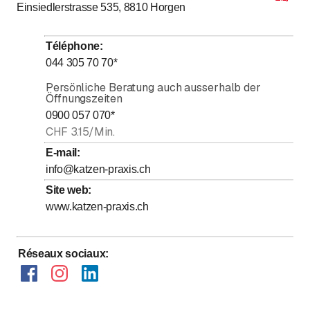
Einsiedlerstrasse 535, 8810
Horgen
jusqu’à
Mardi
8
:
00
-
15
:
30
jusqu’à
Mercredi
8
:
00
-
18
:
00
Téléphone
:
jusqu’à
Jeudi
8
:
00
-
15
:
30
044 305 70 70
*
jusqu’à
Vendredi
8
:
00
-
15
:
30
Persönliche Beratung auch ausserhalb der
Öffnungszeiten
Samedi
Fermé
0900 057 070
*
Dimanche
Fermé
CHF 3.15/Min.
E-mail
:
wir haben immer durchgehend offen und sind auch
info@katzen-praxis.ch
über Mittag für Sie da!
Site web
:
www.katzen-praxis.ch
Réseaux sociaux
: