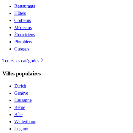
Restaurants
Hôtels
Coiffeurs
Médecins
Électriciens
Plombiers
Garages
Toutes les catégories
Villes populaires
Zurich
Genève
Lausanne
Berne
Bâle
Winterthour
Lugano