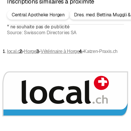
Inscriptions similaires à proximité
Central Apotheke Horgen
Dres. med. Bettina Muggli 
*
ne souhaite pas de publicité
Source:
Swisscom Directories SA
•
•
•
local.ch
Horgen
Vétérinaire à Horgen
Katzen-Praxis.ch