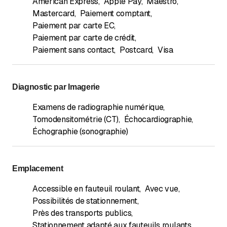
American Express
,
Apple Pay
,
Maestro
,
Mastercard
,
Paiement comptant
,
Paiement par carte EC
,
Paiement par carte de crédit
,
Paiement sans contact
,
Postcard
,
Visa
Diagnostic par Imagerie
Examens de radiographie numérique
,
Tomodensitométrie (CT)
,
Échocardiographie
,
Échographie (sonographie)
Emplacement
Accessible en fauteuil roulant
,
Avec vue
,
Possibilités de stationnement
,
Près des transports publics
,
Stationnement adapté aux fauteuils roulants